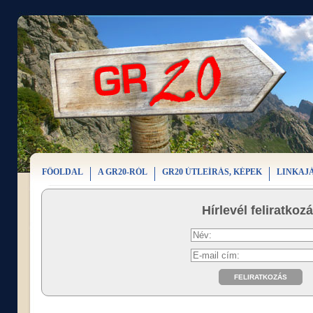
FŐOLDAL
A GR20-RÓL
GR20 ÚTLEÍRÁS, KÉPEK
LINKAJ
Hírlevél feliratkoz