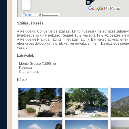
Szállás, étkezés
A Refuge du Col de Verde szállást, kempingezési - meleg vizes zuhanyha
lehetőséget is kínál nekünk. Reggeli 16 €, vacsora 19 €. Az összes éle
A Refuge de Prati-ban szintén megszállhatunk. Bár vacsorát készítenek - it
elég kevés dolog kapható, pl. kenyér egyáltalán nem. Dzsúzt, édessége
vásárolni.
Látnivalók
- Monte Grosso (1895 m)
- Palneca
- Ciamannace
Képek