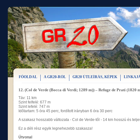
FŐOLDAL
A GR20-RÓL
GR20 ÚTLEÍRÁS, KÉPEK
LINKAJ
12. (Col de Verde (Bocca di Verdi; 1289 m)) – Refuge de Prati (1820 
Táv: 11 km
Szint felfelé: 677 m
Szint lefelé: 747 m
Időtartam: 5 óra 45 perc, fordított irányban 6 óra 30 perc
A szakasz hosszabb változata - Col de Verde-től - 14 km hosszú és telje
Ez a déli rész egyik legnehezebb szakasza!
Útvonal