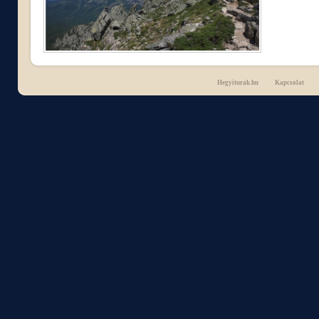
Hegyiturak.hu
Kapcsolat